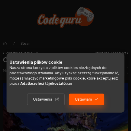
Steam
Poprzedni produkt
Następny produkt
Castlevania Anniversary Collection
Ustawienia plików cookie
Nasza strona korzysta z plików cookies niezbędnych do
Numer artykułu:
DIGI01614
podstawowego działania. Aby uzyskać szerszą funkcjonalność,
możesz włączyć marketingowe pliki cookie, które akceptujesz
przez
Adatkezelési tájékoztató
ban
Ustawienia
Ustawiam