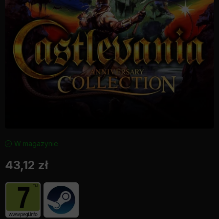
W magazynie
43,12
zł