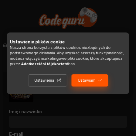
Ustawienia plików cookie
Steam
Nasza strona korzysta z plików cookies niezbędnych do
podstawowego działania. Aby uzyskać szerszą funkcjonalność,
POWRÓT DO SZCZEGÓŁÓW PRODUKTU
możesz włączyć marketingowe pliki cookie, które akceptujesz
przez
Adatkezelési tájékoztató
ban
Ustawienia
Ustawiam
Castlevania Anniversary Collection
Imię i nazwisko
E-mail