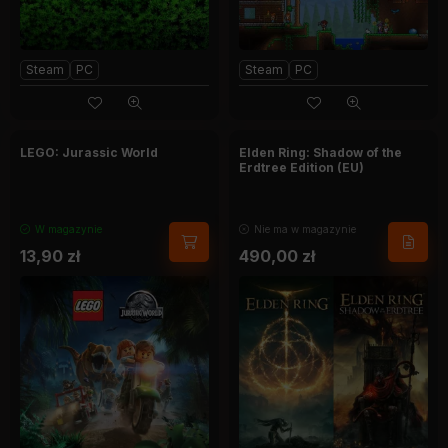
Steam
PC
Steam
PC
LEGO: Jurassic World
Elden Ring: Shadow of the
Erdtree Edition (EU)
W magazynie
Nie ma w magazynie
13,90
zł
490,00
zł