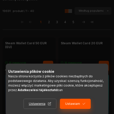
rozluźnia i rozładowuje napięcie. Z drugiej strony możesz
przeżyć niezapomniane wrażenia dzięki wspólnym misjom.
Wszystkie produkty w kategorii
19691
produkt
1
40
1
2
3
4
5
Steam Wallet Card 50 EUR
Steam Wallet Card 20 EUR
(EU)
W magazynie
W magazynie
411,95
zł
127,28
zł
Ustawienia plików cookie
Nasza strona korzysta z plików cookies niezbędnych do
podstawowego działania. Aby uzyskać szerszą funkcjonalność,
możesz włączyć marketingowe pliki cookie, które akceptujesz
przez
Adatkezelési tájékoztató
ban
Ustawienia
Ustawiam