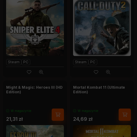
Steam
PC
Steam
PC
Might & Magic: Heroes III (HD
Mortal Kombat 11 (Ultimate
Edition)
Edition)
W magazynie
W magazynie
21,31
zł
24,69
zł