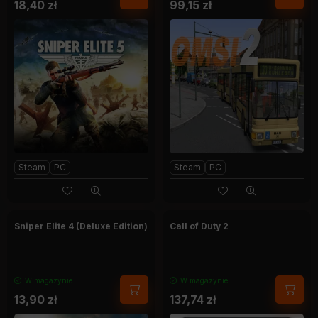
18,40
zł
99,15
zł
Steam
PC
Steam
PC
Sniper Elite 4 (Deluxe Edition)
Call of Duty 2
W magazynie
W magazynie
13,90
zł
137,74
zł