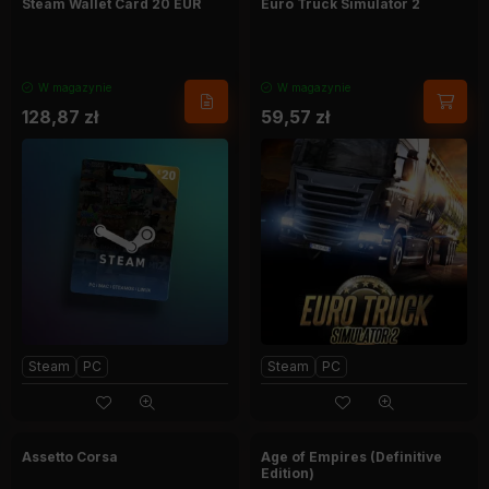
Steam Wallet Card 20 EUR
Euro Truck Simulator 2
W magazynie
W magazynie
128,87
zł
59,57
zł
Steam
PC
Steam
PC
Assetto Corsa
Age of Empires (Definitive
Edition)