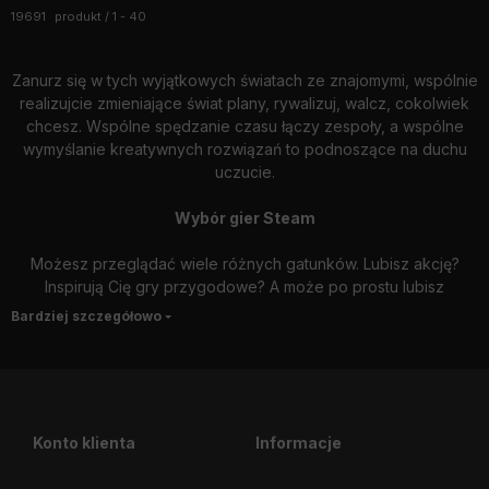
Wszystkie produkty w kategorii
19691
produkt
1
40
Zanurz się w tych wyjątkowych światach ze znajomymi, wspólnie
realizujcie zmieniające świat plany, rywalizuj, walcz, cokolwiek
chcesz. Wspólne spędzanie czasu łączy zespoły, a wspólne
wymyślanie kreatywnych rozwiązań to podnoszące na duchu
uczucie.
Wybór gier Steam
Możesz przeglądać wiele różnych gatunków. Lubisz akcję?
Inspirują Cię gry przygodowe? A może po prostu lubisz
rywalizować? Jakiekolwiek masz życzenia, możesz z nami
szukać do woli. Możesz wyświetlić listę gier należących do tej
kategorii, klikając klasyfikacje gatunku po lewej stronie. Klikając
na ich nazwę, możesz przeczytać opis historii, a przewodnik
aktywacji jest również dostępny jako pomoc, jeśli utkniesz po
zakupie. Wypróbuj najpopularniejsze, najbardziej ekscytujące
Konto klienta
Informacje
gry. Na przykład gra Alien Isolation, w której ciągły terror, ataki
kosmitów i nieustanna walka utrzymują w tobie adrenalinę.