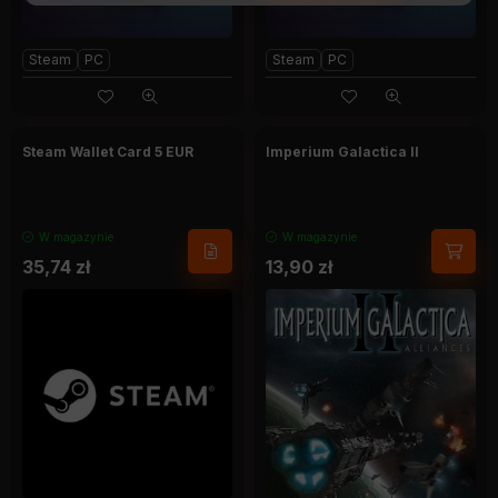
Steam
PC
Steam
PC
Steam Wallet Card 5 EUR
Imperium Galactica II
W magazynie
W magazynie
35,74
zł
13,90
zł