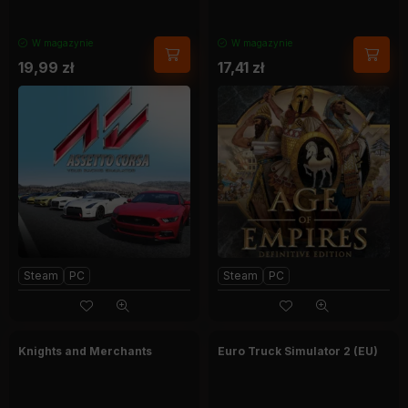
W magazynie
W magazynie
19,99
zł
17,41
zł
Steam
PC
Steam
PC
Knights and Merchants
Euro Truck Simulator 2 (EU)