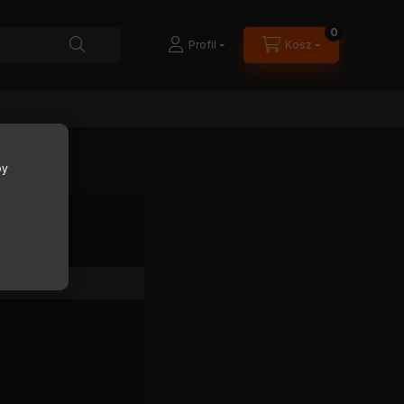
0
Profil
Kosz
by