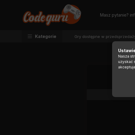
Masz pytanie?
in
Kategorie
Gry dostępne w przedsprzedaż
Ustawie
Nasza st
uzyskać 
akceptuj