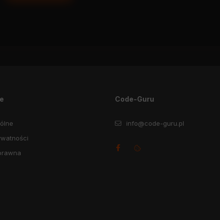
je
Code-Guru
ólne
info@code-guru.pl
ywatności
prawna