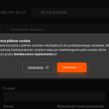
fo@code-guru.pl
y
Przewodnik aktywacji
nia plików cookie
REJESTRACJA NOWEGO KLIENTA
rona korzysta z plików cookies niezbędnych do podstawowego działania. A
szerszą funkcjonalność, możesz włączyć marketingowe pliki cookie, które
esz przez
Adatkezelési tájékoztató
ban
Osoba prywatna
Firma
Ustawienia
Ustawiam
DANE REJESTRACYJNE
E-mail
Hasło
Wprowadź hasło ponownie