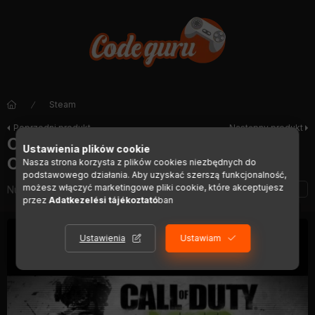
Steam
Poprzedni produkt
Następny produkt
Call of Duty: Modern Warfare 3 -
Ustawienia plików cookie
Collection 4 (DLC)
Nasza strona korzysta z plików cookies niezbędnych do
podstawowego działania. Aby uzyskać szerszą funkcjonalność,
możesz włączyć marketingowe pliki cookie, które akceptujesz
Numer artykułu:
DIGI01547
przez
Adatkezelési tájékoztató
ban
Ustawienia
Ustawiam