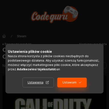
Steam
Poprzedni produkt
Następny produkt
Call of Duty: Modern Warfare 3 -
Ustawienia plików cookie
Collection 3 (DLC)
Nasza strona korzysta z plików cookies niezbędnych do
podstawowego działania. Aby uzyskać szerszą funkcjonalność,
możesz włączyć marketingowe pliki cookie, które akceptujesz
Numer artykułu:
DIGI01546
przez
Adatkezelési tájékoztató
ban
Ustawienia
Ustawiam