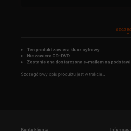
SZCZE
Ten produkt zawiera klucz cyfrowy
Wygląd zewnętrzny
:
2012.05.07
Nie zawiera CD-DVD
Zostanie ona dostarczona e-mailem na podstawi
Szczegółowy opis produktu jest w trakcie...
Konto klienta
Informac