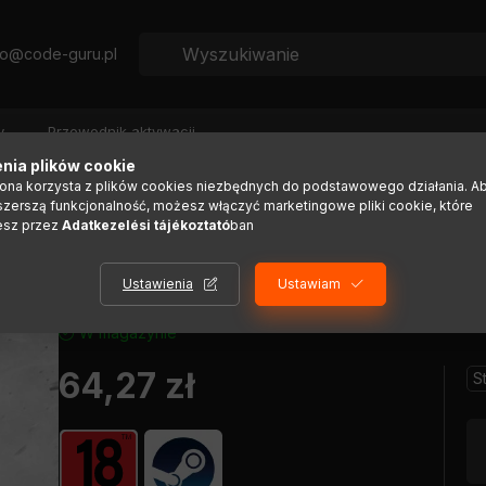
fo@code-guru.pl
y
Przewodnik aktywacji
nia plików cookie
rona korzysta z plików cookies niezbędnych do podstawowego działania. A
szerszą funkcjonalność, możesz włączyć marketingowe pliki cookie, które
fare 3 - Collection 1 (DLC)
esz przez
Adatkezelési tájékoztató
ban
Ustawienia
Ustawiam
W magazynie
64,27
zł
S