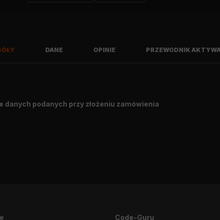
GÓŁY
DANE
OPINIE
PRZEWODNIK AKTYWA
e danych podanych przy złożeniu zamówienia
Napiszę opinię
je
Code-Guru