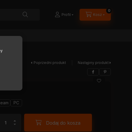
0
Profil
Kosz
by
Poprzedni produkt
Następny produkt
team
PC
Dodaj do kosza