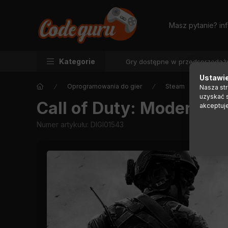
Masz pytanie?
in
Kategorie
Gry dostępne w przedsprzedaż
Ustawie
Oprogramowania do gier
Steam
Nasza st
uzyskać 
Call of Duty: Modern War
akceptuj
Numer artykułu:
DIGI01543