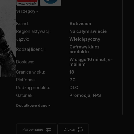
Szczegóły
Brand
:
Activision
Region aktywacji
:
Na całym świecie
Język
:
Wielojęzyczny
Cyfrowy klucz
Rodzaj licencji
:
produktu
W ciągu 10 minut, e-
Dostawa
:
mailem
Granica wieku
:
18
Platforma
:
PC
Rodzaj produktu
:
DLC
Gatunek
:
Promocja, FPS
Dodatkowe dane
Porównanie
Drukuj