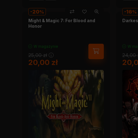
20
16
Might & Magic 7: For Blood and
Darkes
Honor
W magazynie
W ma
25,00
zł
24,00
20,00
zł
20,