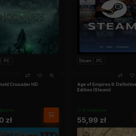
PC
Steam
PC
hold Crusader HD
Age of Empires II: Definitiv
Edition (Steam)
gazynie
W magazynie
90
zł
55,99
zł