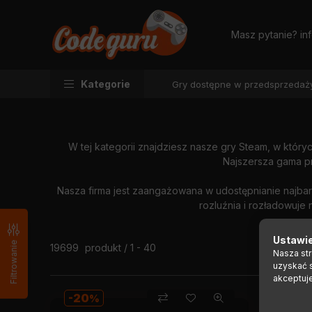
Masz pytanie?
in
Oprogramowania do gier
Steam
Kategorie
Gry dostępne w przedsprzedaż
STEAM
W tej kategorii znajdziesz nasze gry Steam, w któryc
Najszersza gama pr
Nasza firma jest zaangażowana w udostępnianie najbar
rozluźnia i rozładowuje
Ustawie
Filtrowanie
Wszystkie produkty w kategorii
19699
produkt
1
40
Nasza st
uzyskać 
akceptuj
20
5