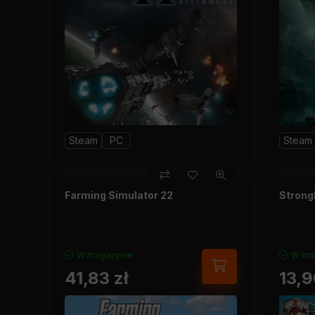
Steam
PC
Steam
Farming Simulator 22
Strong
W magazynie
W ma
41,83
zł
13,