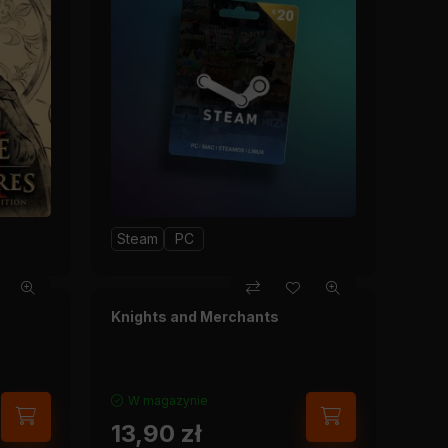
Steam
PC
Knights and Merchants
W magazynie
13,90
zł