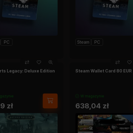
PC
Steam
PC
ts Legacy: Deluxe Edition
Steam Wallet Card 80 EUR
gazynie
W magazynie
39
zł
638,04
zł