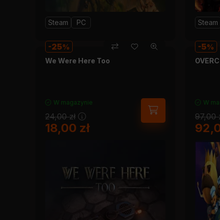
Steam
PC
Steam
25
5
We Were Here Too
OVERCO
W magazynie
W ma
24,00
zł
97,00
18,00
zł
92,