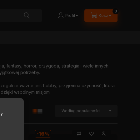
0
Profil
Kosz
 fantasy, horror, przygoda, strategia i wiele innych.
yjątkowej potrzeby.
czególnie ważne jest hobby, przyjemna czynność, która
 dzięki wspólnym misjom.
by
16