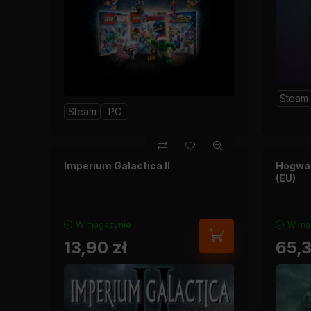
Steam
Steam
PC
Imperium Galactica II
Hogwar
(EU)
W magazynie
W ma
13,90
zł
65,