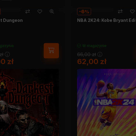
6
t Dungeon
NBA 2K24: Kobe Bryant Edi
gazynie
W magazynie
zł
66,00
zł
00
zł
62,00
zł