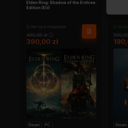
Elden Ring: Shadow of the Erdtree
Jurass
Edition (EU)
Nie ma w magazynie
W ma
490,00
zł
200,0
390,00
zł
190
Steam
PC
Steam