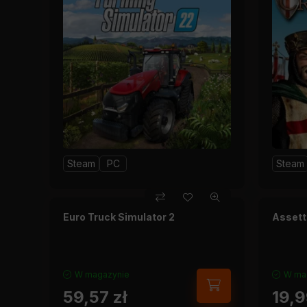
Steam
PC
Steam
Euro Truck Simulator 2
Assett
W magazynie
W ma
59,57
zł
19,