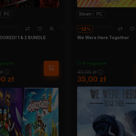
PC
Steam
PC
12
OKED! 1 & 2 BUNDLE
We Were Here Together
gazynie
W magazynie
zł
40,00
zł
00
zł
35,00
zł