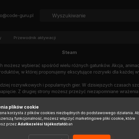
fo@code-guru.pl
y
Przewodnik aktywacji
Steam
h możesz wybierać spośród wielu różnych gatunków. Akcja, animacja,
oduktów, w której proponujemy ekscytujące rozrywki dla każdej w
dziej rozrywkowych i popularnych gier. W dzisiejszych czasach sz
 napięcie. Z drugiej strony możesz przeżyć niezapomniane wrażenia
nia plików cookie
1
2
3
4
5
rona korzysta z plików cookies niezbędnych do podstawowego działania. A
szerszą funkcjonalność, możesz włączyć marketingowe pliki cookie, które
esz przez
Adatkezelési tájékoztató
ban