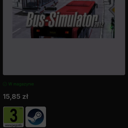
W magazynie
15,85
zł