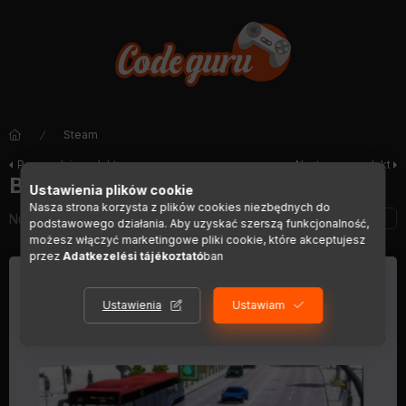
Steam
Poprzedni produkt
Następny produkt
Bus Simulator 2012
Ustawienia plików cookie
Nasza strona korzysta z plików cookies niezbędnych do
Numer artykułu:
DIGI01458
podstawowego działania. Aby uzyskać szerszą funkcjonalność,
możesz włączyć marketingowe pliki cookie, które akceptujesz
przez
Adatkezelési tájékoztató
ban
Ustawienia
Ustawiam