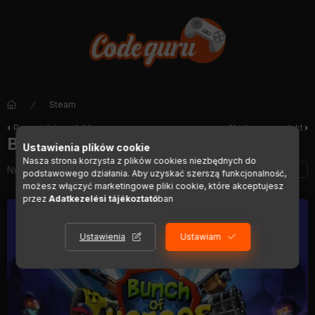
Steam
Poprzedni produkt
Następny produkt
Bunch of Heroes
Ustawienia plików cookie
Nasza strona korzysta z plików cookies niezbędnych do
Numer artykułu:
DIGI01438
podstawowego działania. Aby uzyskać szerszą funkcjonalność,
możesz włączyć marketingowe pliki cookie, które akceptujesz
przez
Adatkezelési tájékoztató
ban
Ustawienia
Ustawiam