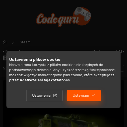
Steam
Poprzedni produkt
Następny produkt
Brick Rigs
Ustawienia plików cookie
Nasza strona korzysta z plików cookies niezbędnych do
Numer artykułu:
DIGI01382
podstawowego działania. Aby uzyskać szerszą funkcjonalność,
możesz włączyć marketingowe pliki cookie, które akceptujesz
przez
Adatkezelési tájékoztató
ban
Ustawienia
Ustawiam