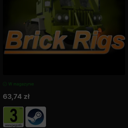
W magazynie
63,74
zł