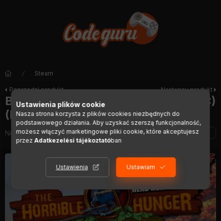
Steam
Poprzedni produkt
Następny produkt
Borderlands 2: Wattle Gobbler (DLC)
Ustawienia plików cookie
(MAC) (DLC)
Nasza strona korzysta z plików cookies niezbędnych do
podstawowego działania. Aby uzyskać szerszą funkcjonalność,
możesz włączyć marketingowe pliki cookie, które akceptujesz
Numer artykułu:
DIGI01323
przez
Adatkezelési tájékoztató
ban
Ustawienia
Ustawiam