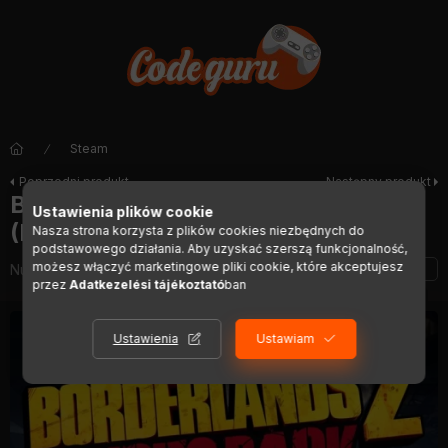
Steam
Poprzedni produkt
Następny produkt
Borderlands 2 Psycho Pack (MAC)
Ustawienia plików cookie
(DLC)
Nasza strona korzysta z plików cookies niezbędnych do
podstawowego działania. Aby uzyskać szerszą funkcjonalność,
możesz włączyć marketingowe pliki cookie, które akceptujesz
Numer artykułu:
DIGI01310
przez
Adatkezelési tájékoztató
ban
Ustawienia
Ustawiam