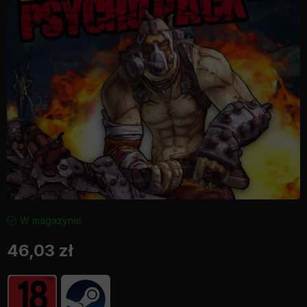
W magazynie
46,03
zł