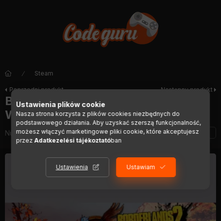
Steam
Poprzedni produkt
Następny produkt
Borderlands 2 - Headhunter 2:
Ustawienia plików cookie
Wattle Gobbler
Nasza strona korzysta z plików cookies niezbędnych do
podstawowego działania. Aby uzyskać szerszą funkcjonalność,
możesz włączyć marketingowe pliki cookie, które akceptujesz
Numer artykułu:
DIGI01296
przez
Adatkezelési tájékoztató
ban
Ustawienia
Ustawiam