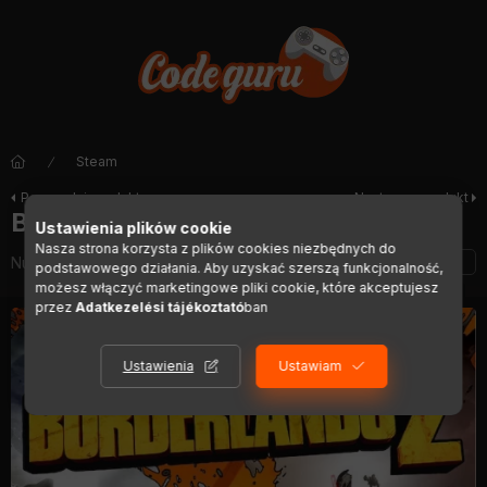
Steam
Poprzedni produkt
Następny produkt
Borderlands 2 (EU)
Ustawienia plików cookie
Nasza strona korzysta z plików cookies niezbędnych do
Numer artykułu:
DIGI01288
podstawowego działania. Aby uzyskać szerszą funkcjonalność,
możesz włączyć marketingowe pliki cookie, które akceptujesz
przez
Adatkezelési tájékoztató
ban
Ustawienia
Ustawiam