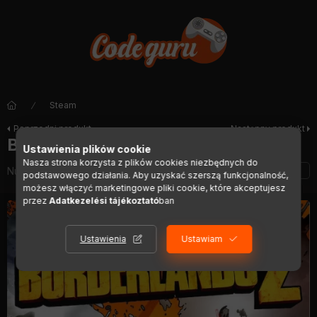
Steam
Poprzedni produkt
Następny produkt
Borderlands 2 (Complete Edition)
Ustawienia plików cookie
Nasza strona korzysta z plików cookies niezbędnych do
Numer artykułu:
DIGI01287
podstawowego działania. Aby uzyskać szerszą funkcjonalność,
możesz włączyć marketingowe pliki cookie, które akceptujesz
przez
Adatkezelési tájékoztató
ban
Ustawienia
Ustawiam