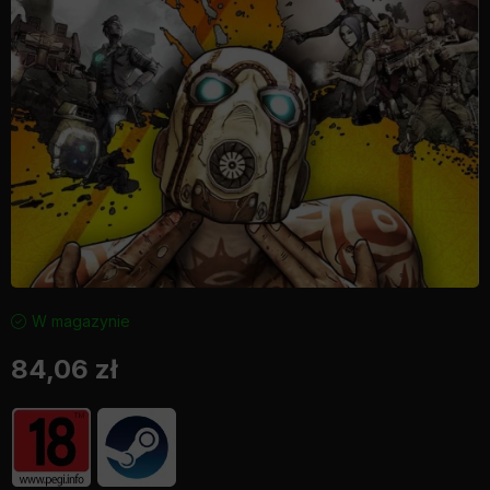
W magazynie
84,06
zł