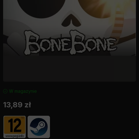
W magazynie
13,89
zł