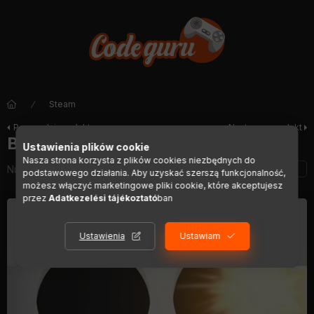
Steam
Poprzedni produkt
Następny produkt
BoneBone: Rise of the Deathlord
Ustawienia plików cookie
Nasza strona korzysta z plików cookies niezbędnych do
Numer artykułu:
DIGI01270
podstawowego działania. Aby uzyskać szerszą funkcjonalność,
możesz włączyć marketingowe pliki cookie, które akceptujesz
przez
Adatkezelési tájékoztató
ban
Ustawienia
Ustawiam