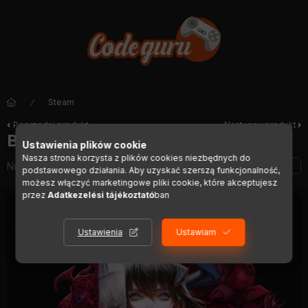
Steam
Poprzedni produkt
Następny produkt
Bloodstained: Ritual of the Night
Ustawienia plików cookie
Nasza strona korzysta z plików cookies niezbędnych do
Numer artykułu:
DIGI01232
podstawowego działania. Aby uzyskać szerszą funkcjonalność,
możesz włączyć marketingowe pliki cookie, które akceptujesz
przez
Adatkezelési tájékoztató
ban
Ustawienia
Ustawiam