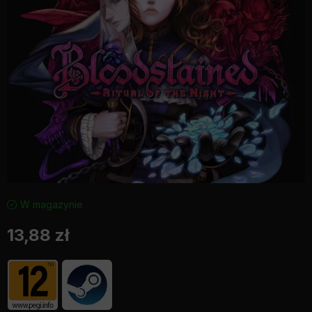
W magazynie
13,88
zł