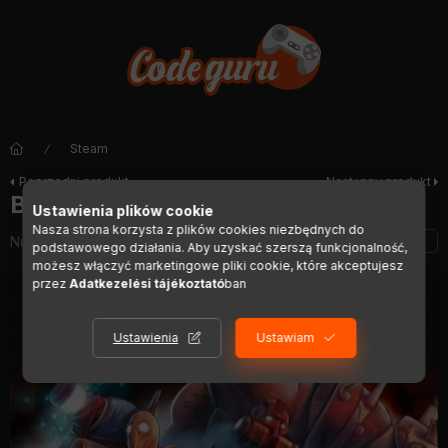
Steam
Poprzedni produkt
Następny produkt
Bloodsports.TV
Ustawienia plików cookie
Nasza strona korzysta z plików cookies niezbędnych do
Numer artykułu:
DIGI01230
podstawowego działania. Aby uzyskać szerszą funkcjonalność,
możesz włączyć marketingowe pliki cookie, które akceptujesz
przez
Adatkezelési tájékoztató
ban
Ustawienia
Ustawiam