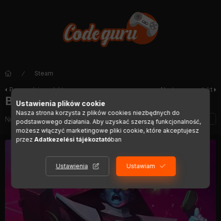
Steam
Poprzedni produkt
Następny produkt
Blasters of the Universe
Ustawienia plików cookie
Nasza strona korzysta z plików cookies niezbędnych do
Numer artykułu:
DIGI01174
podstawowego działania. Aby uzyskać szerszą funkcjonalność,
możesz włączyć marketingowe pliki cookie, które akceptujesz
przez
Adatkezelési tájékoztató
ban
Ustawienia
Ustawiam