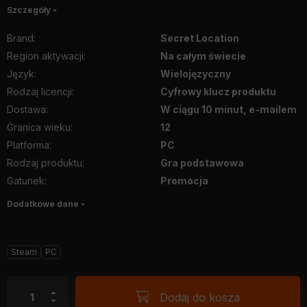
Szczegóły
Brand
:
Secret Location
Region aktywacji
:
Na całym świecie
Język
:
Wielojęzyczny
Rodzaj licencji
:
Cyfrowy klucz produktu
Dostawa
:
W ciągu 10 minut, e-mailem
Granica wieku
:
12
Platforma
:
PC
Rodzaj produktu
:
Gra podstawowa
Gatunek
:
Promocja
Dodatkowe dane
Steam
PC
Dodaj do kosza