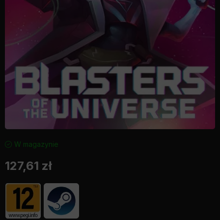
W magazynie
127,61
zł