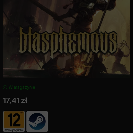
W magazynie
17,41
zł