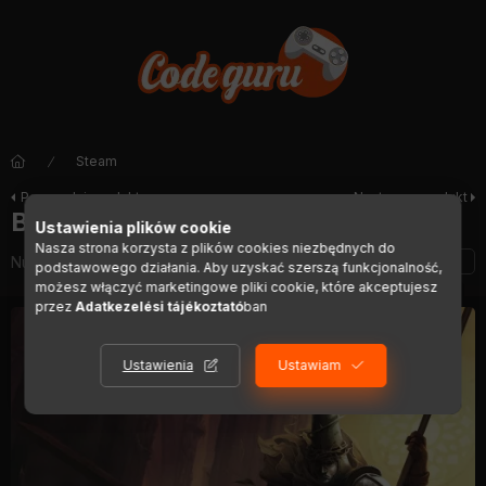
Steam
Poprzedni produkt
Następny produkt
Blasphemous
Ustawienia plików cookie
Nasza strona korzysta z plików cookies niezbędnych do
Numer artykułu:
DIGI01170
podstawowego działania. Aby uzyskać szerszą funkcjonalność,
możesz włączyć marketingowe pliki cookie, które akceptujesz
przez
Adatkezelési tájékoztató
ban
Ustawienia
Ustawiam