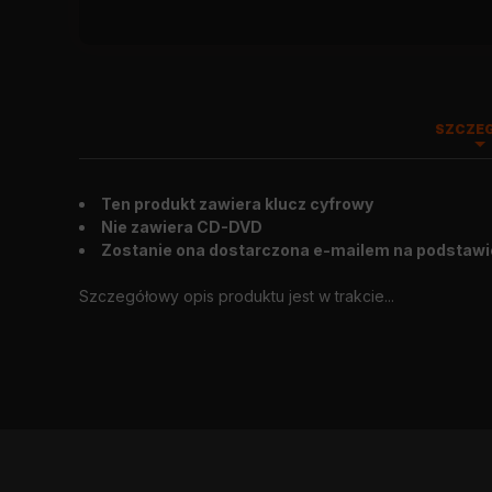
SZCZE
Ten produkt zawiera klucz cyfrowy
Wygląd zewnętrzny
:
2003.10.17.
Nie zawiera CD-DVD
Zostanie ona dostarczona e-mailem na podstawi
Szczegółowy opis produktu jest w trakcie...