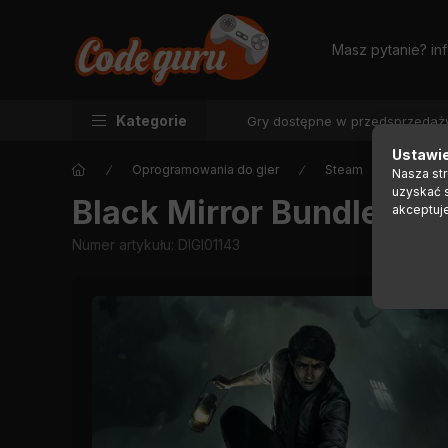
Masz pytanie?
in
Kategorie
Gry dostępne w przedsprzedaż
Ustawie
Oprogramowania do gier
Steam
Nasza st
uzyskać 
Black Mirror Bundle
akceptuj
Numer artykułu:
DIGI01143