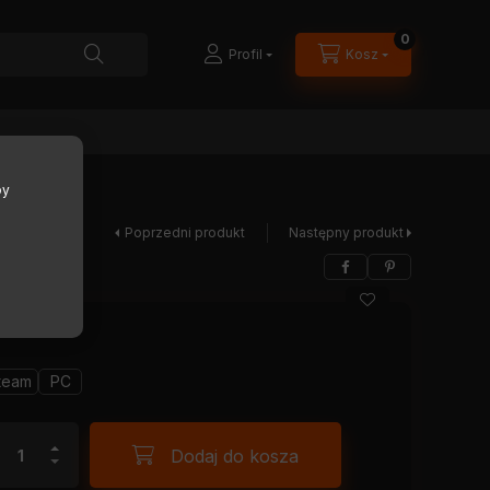
0
Profil
Kosz
by
Poprzedni produkt
Następny produkt
team
PC
Dodaj do kosza