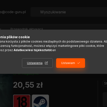
fo@code-guru.pl
y
Przewodnik aktywacji
nia plików cookie
rona korzysta z plików cookies niezbędnych do podstawowego działania. A
szerszą funkcjonalność, możesz włączyć marketingowe pliki cookie, które
esz przez
Adatkezelési tájékoztató
ban
Ustawienia
Ustawiam
W magazynie
20,55
zł
S