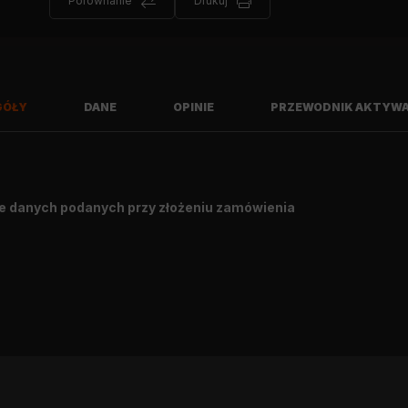
Porównanie
Drukuj
GÓŁY
DANE
OPINIE
PRZEWODNIK AKTYWA
e danych podanych przy złożeniu zamówienia
Napiszę opinię