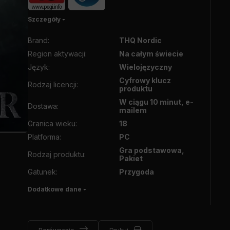
Szczegóły
Brand
:
THQ Nordic
Region aktywacji
:
Na całym świecie
Język
:
Wielojęzyczny
Cyfrowy klucz
Rodzaj licencji
:
produktu
W ciągu 10 minut, e-
Dostawa
:
mailem
Granica wieku
:
18
Platforma
:
PC
Gra podstawowa,
Rodzaj produktu
:
Pakiet
Gatunek
:
Przygoda
Dodatkowe dane