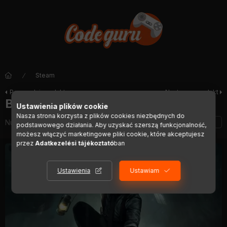
Steam
Poprzedni produkt
Następny produkt
Black Mirror 1
Ustawienia plików cookie
Nasza strona korzysta z plików cookies niezbędnych do
Numer artykułu:
DIGI01139
podstawowego działania. Aby uzyskać szerszą funkcjonalność,
możesz włączyć marketingowe pliki cookie, które akceptujesz
przez
Adatkezelési tájékoztató
ban
Ustawienia
Ustawiam