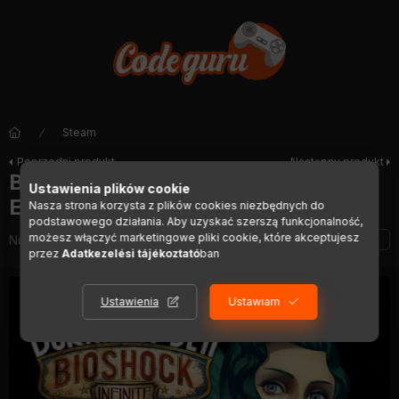
Steam
Poprzedni produkt
Następny produkt
BioShock Infinite: Burial at Sea -
Ustawienia plików cookie
Episode One
Nasza strona korzysta z plików cookies niezbędnych do
podstawowego działania. Aby uzyskać szerszą funkcjonalność,
możesz włączyć marketingowe pliki cookie, które akceptujesz
Numer artykułu:
DIGI01106
przez
Adatkezelési tájékoztató
ban
Ustawienia
Ustawiam