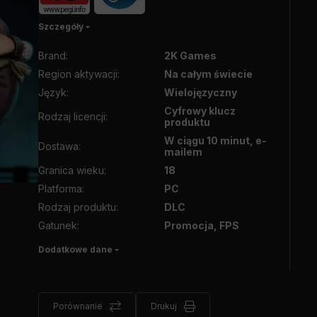
Szczegóły
Brand
:
2K Games
Region aktywacji
:
Na całym świecie
Język
:
Wielojęzyczny
Cyfrowy klucz
Rodzaj licencji
:
produktu
W ciągu 10 minut, e-
Dostawa
:
mailem
Granica wieku
:
18
Platforma
:
PC
Rodzaj produktu
:
DLC
Gatunek
:
Promocja, FPS
Dodatkowe dane
Porównanie
Drukuj