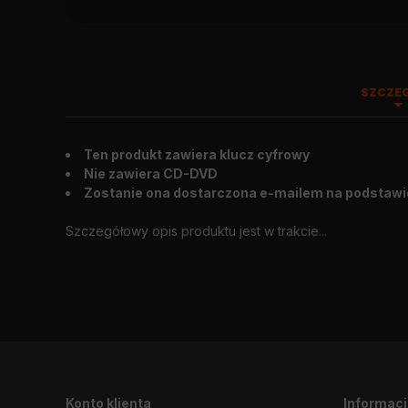
SZCZE
Ten produkt zawiera klucz cyfrowy
Wygląd zewnętrzny
:
2014.03.25
Nie zawiera CD-DVD
Zostanie ona dostarczona e-mailem na podstawi
Szczegółowy opis produktu jest w trakcie...
Konto klienta
Informac