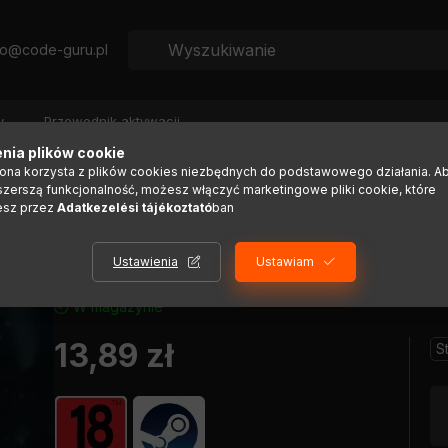
fo@code-guru.pl
y
Przewodnik aktywacji
nia plików cookie
rona korzysta z plików cookies niezbędnych do podstawowego działania. A
szerszą funkcjonalność, możesz włączyć marketingowe pliki cookie, które
l at Sea - Episode 2 (MAC) (D
esz przez
Adatkezelési tájékoztató
ban
Ustawienia
Ustawiam
W magazynie
13,89
zł
S