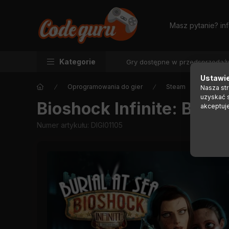
Masz pytanie?
in
Kategorie
Gry dostępne w przedsprzedaż
Ustawie
Oprogramowania do gier
Steam
Nasza st
uzyskać 
Bioshock Infinite: Buria
akceptuj
Numer artykułu:
DIGI01105