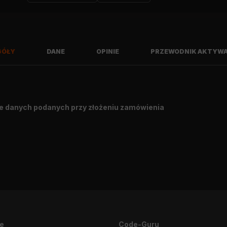
GÓŁY
DANE
OPINIE
PRZEWODNIK AKTYWA
e danych podanych przy złożeniu zamówienia
Napiszę opinię
je
Code-Guru