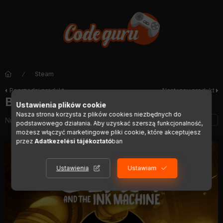
Steam
Poprzedni produkt
Następny produkt
Bendy and the Ink Machine
Ustawienia plików cookie
Nasza strona korzysta z plików cookies niezbędnych do
Numer artykułu:
DIGI01059
podstawowego działania. Aby uzyskać szerszą funkcjonalność,
możesz włączyć marketingowe pliki cookie, które akceptujesz
przez
Adatkezelési tájékoztató
ban
Ustawienia
Ustawiam