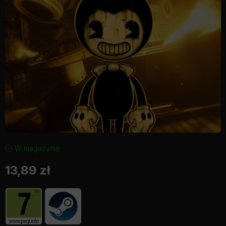
W magazynie
13,89
zł