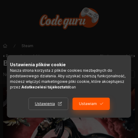
Steam
Poprzedni produkt
Następny produkt
Bayonetta
Ustawienia plików cookie
Nasza strona korzysta z plików cookies niezbędnych do
Numer artykułu:
DIGI01023
podstawowego działania. Aby uzyskać szerszą funkcjonalność,
możesz włączyć marketingowe pliki cookie, które akceptujesz
przez
Adatkezelési tájékoztató
ban
Ustawienia
Ustawiam