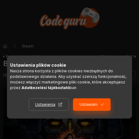
Steam
Poprzedni produkt
Następny produkt
BattleTech - Season Pass (DLC)
Ustawienia plików cookie
Nasza strona korzysta z plików cookies niezbędnych do
Numer artykułu:
DIGI01013
podstawowego działania. Aby uzyskać szerszą funkcjonalność,
możesz włączyć marketingowe pliki cookie, które akceptujesz
przez
Adatkezelési tájékoztató
ban
Ustawienia
Ustawiam