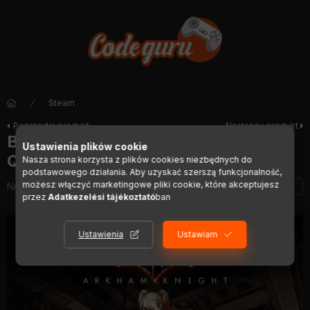
Steam
Poprzedni produkt
Następny produkt
Batman: Arkham Knight - Harley
Ustawienia plików cookie
Quinn (DLC)
Nasza strona korzysta z plików cookies niezbędnych do
podstawowego działania. Aby uzyskać szerszą funkcjonalność,
możesz włączyć marketingowe pliki cookie, które akceptujesz
Numer artykułu:
DIGI00885
przez
Adatkezelési tájékoztató
ban
Ustawienia
Ustawiam