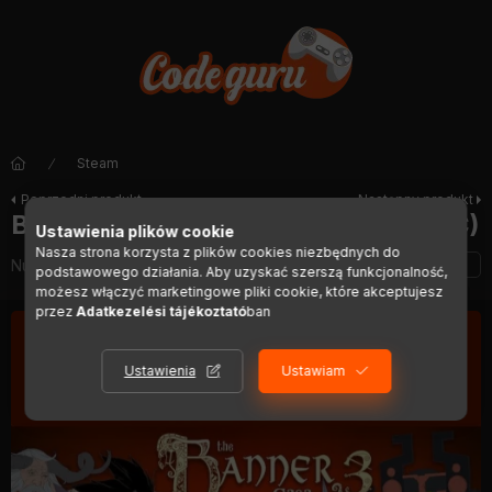
Steam
Poprzedni produkt
Następny produkt
Banner Saga 3 - Eternal Arena (DLC)
Ustawienia plików cookie
Nasza strona korzysta z plików cookies niezbędnych do
Numer artykułu:
DIGI00858
podstawowego działania. Aby uzyskać szerszą funkcjonalność,
możesz włączyć marketingowe pliki cookie, które akceptujesz
przez
Adatkezelési tájékoztató
ban
Ustawienia
Ustawiam