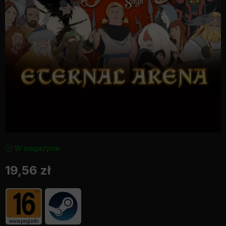
W magazynie
19,56
zł