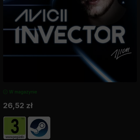
W magazynie
26,52
zł