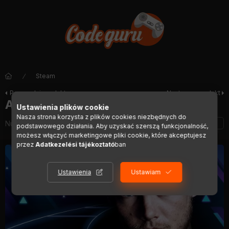
Steam
Poprzedni produkt
Następny produkt
Avicii Invector
Ustawienia plików cookie
Nasza strona korzysta z plików cookies niezbędnych do
Numer artykułu:
DIGI00783
podstawowego działania. Aby uzyskać szerszą funkcjonalność,
możesz włączyć marketingowe pliki cookie, które akceptujesz
przez
Adatkezelési tájékoztató
ban
Ustawienia
Ustawiam