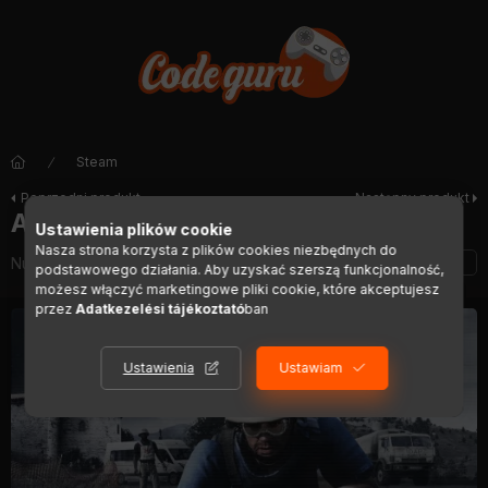
Steam
Poprzedni produkt
Następny produkt
Arma 3 Laws of War (DLC)
Ustawienia plików cookie
Nasza strona korzysta z plików cookies niezbędnych do
Numer artykułu:
DIGI00617
podstawowego działania. Aby uzyskać szerszą funkcjonalność,
możesz włączyć marketingowe pliki cookie, które akceptujesz
przez
Adatkezelési tájékoztató
ban
Ustawienia
Ustawiam