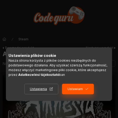
Steam
Poprzedni produkt
Następny produkt
Amnesia: A Machine for Pigs
Ustawienia plików cookie
Nasza strona korzysta z plików cookies niezbędnych do
Numer artykułu:
DIGI00461
podstawowego działania. Aby uzyskać szerszą funkcjonalność,
możesz włączyć marketingowe pliki cookie, które akceptujesz
przez
Adatkezelési tájékoztató
ban
Ustawienia
Ustawiam