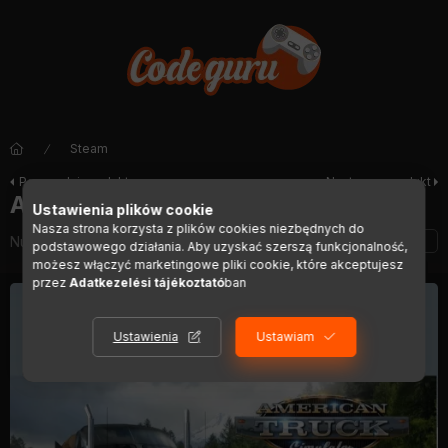
Steam
Poprzedni produkt
Następny produkt
American Truck Simulator - Oregon
Ustawienia plików cookie
Nasza strona korzysta z plików cookies niezbędnych do
Numer artykułu:
DIGI00454
podstawowego działania. Aby uzyskać szerszą funkcjonalność,
możesz włączyć marketingowe pliki cookie, które akceptujesz
przez
Adatkezelési tájékoztató
ban
Ustawienia
Ustawiam