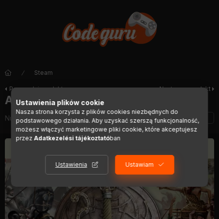
Steam
Poprzedni produkt
Następny produkt
American Conquest
Ustawienia plików cookie
Nasza strona korzysta z plików cookies niezbędnych do
Numer artykułu:
DIGI00446
podstawowego działania. Aby uzyskać szerszą funkcjonalność,
możesz włączyć marketingowe pliki cookie, które akceptujesz
przez
Adatkezelési tájékoztató
ban
Ustawienia
Ustawiam