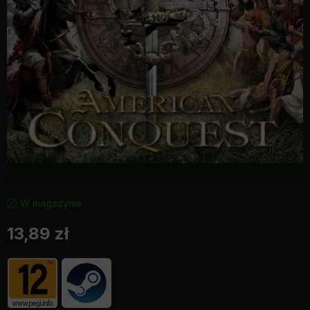
W magazynie
13,89
zł