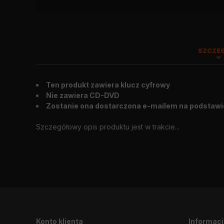
SZCZE
Ten produkt zawiera klucz cyfrowy
Wygląd zewnętrzny
:
2018. 02. 23.
Nie zawiera CD-DVD
Zostanie ona dostarczona e-mailem na podstawi
Szczegółowy opis produktu jest w trakcie...
Konto klienta
Informac