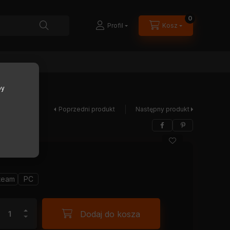
0
Profil
Kosz
by
Poprzedni produkt
Następny produkt
team
PC
Dodaj do kosza