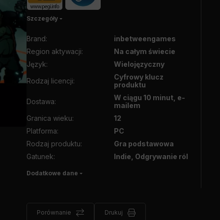
Szczegóły
Brand
:
inbetweengames
Region aktywacji
:
Na całym świecie
Język
:
Wielojęzyczny
Cyfrowy klucz
Rodzaj licencji
:
produktu
W ciągu 10 minut, e-
Dostawa
:
mailem
Granica wieku
:
12
Platforma
:
PC
Rodzaj produktu
:
Gra podstawowa
Gatunek
:
Indie, Odgrywanie ról
Dodatkowe dane
Porównanie
Drukuj