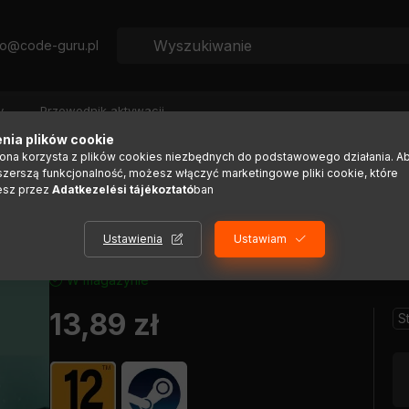
fo@code-guru.pl
y
Przewodnik aktywacji
nia plików cookie
rona korzysta z plików cookies niezbędnych do podstawowego działania. A
szerszą funkcjonalność, możesz włączyć marketingowe pliki cookie, które
 Tech-Noir Tactics Game
esz przez
Adatkezelési tájékoztató
ban
Ustawienia
Ustawiam
W magazynie
13,89
zł
S