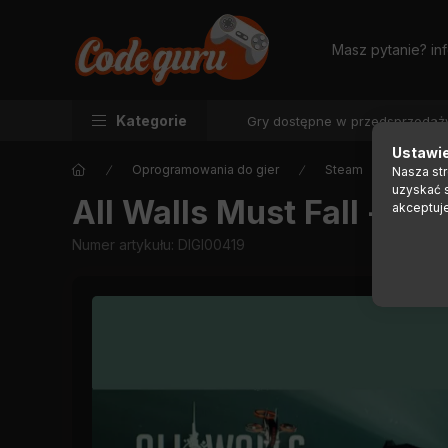
Masz pytanie?
in
Kategorie
Gry dostępne w przedsprzedaż
Ustawie
Oprogramowania do gier
Steam
Nasza st
uzyskać 
All Walls Must Fall - A
akceptuj
Numer artykułu:
DIGI00419