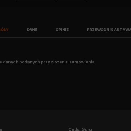
GÓŁY
DANE
OPINIE
PRZEWODNIK AKTYWA
e danych podanych przy złożeniu zamówienia
Napiszę opinię
je
Code-Guru