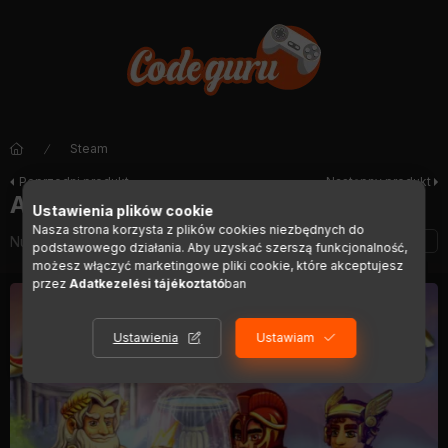
Steam
Poprzedni produkt
Następny produkt
All My Gods
Ustawienia plików cookie
Nasza strona korzysta z plików cookies niezbędnych do
Numer artykułu:
DIGI00418
podstawowego działania. Aby uzyskać szerszą funkcjonalność,
możesz włączyć marketingowe pliki cookie, które akceptujesz
przez
Adatkezelési tájékoztató
ban
Ustawienia
Ustawiam