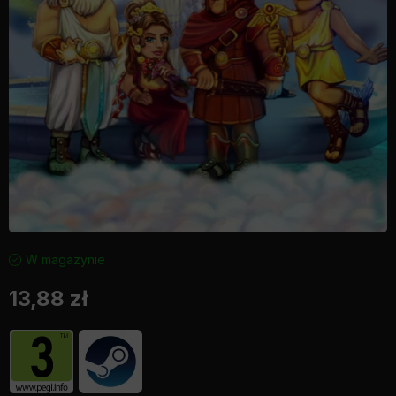
W magazynie
13,88
zł