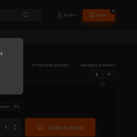
0
Profil
Kosz
by
Poprzedni produkt
Następny produkt
team
PC
Dodaj do kosza