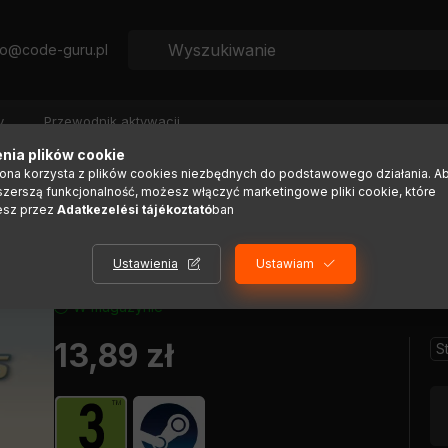
fo@code-guru.pl
y
Przewodnik aktywacji
nia plików cookie
rona korzysta z plików cookies niezbędnych do podstawowego działania. A
szerszą funkcjonalność, możesz włączyć marketingowe pliki cookie, które
 Edition
esz przez
Adatkezelési tájékoztató
ban
Ustawienia
Ustawiam
W magazynie
13,89
zł
S