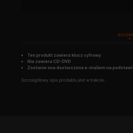
SZCZE
Ten produkt zawiera klucz cyfrowy
Wygląd zewnętrzny
:
2015.05.27
Nie zawiera CD-DVD
Zostanie ona dostarczona e-mailem na podstawi
Szczegółowy opis produktu jest w trakcie...