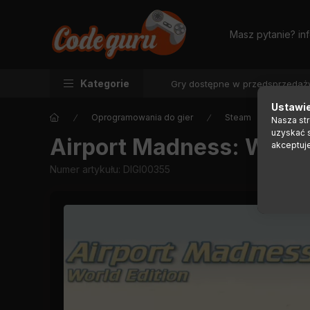
Masz pytanie?
in
Kategorie
Gry dostępne w przedsprzedaż
Ustawie
Oprogramowania do gier
Steam
Nasza st
uzyskać 
Airport Madness: World
akceptuj
Numer artykułu:
DIGI00355