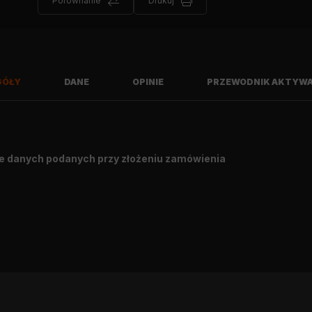
Porównanie
Drukuj
GÓŁY
DANE
OPINIE
PRZEWODNIK AKTYWA
e danych podanych przy złożeniu zamówienia
Napiszę opinię