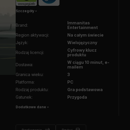
Szczegóły
Immanitas
Brand
:
Entertainment
Region aktywacji
:
Na całym świecie
Język
:
Wielojęzyczny
Cyfrowy klucz
Rodzaj licencji
:
produktu
W ciągu 10 minut, e-
Dostawa
:
mailem
Granica wieku
:
3
Platforma
:
PC
Rodzaj produktu
:
Gra podstawowa
Gatunek
:
Przygoda
Dodatkowe dane