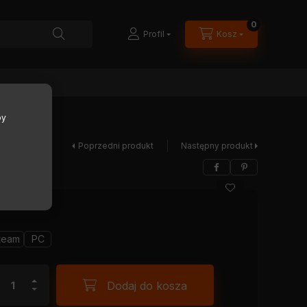
0
Profil
Kosz
by
Poprzedni produkt
Następny produkt
team
PC
Dodaj do kosza