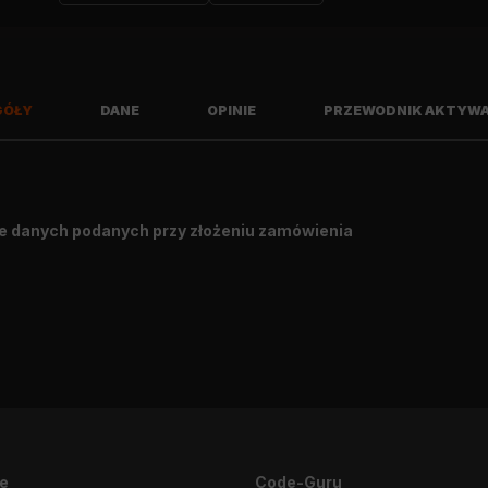
GÓŁY
DANE
OPINIE
PRZEWODNIK AKTYWA
e danych podanych przy złożeniu zamówienia
Napiszę opinię
je
Code-Guru