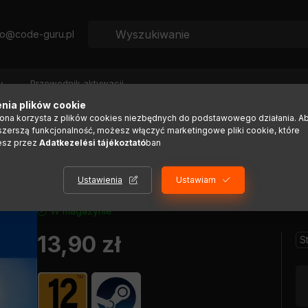
fo@code-guru.pl
y
Przewodnik aktywacji
nia plików cookie
rona korzysta z plików cookies niezbędnych do podstawowego działania. A
szerszą funkcjonalność, możesz włączyć marketingowe pliki cookie, które
2013
esz przez
Adatkezelési tájékoztató
ban
Ustawienia
Ustawiam
W magazynie
13,90
zł
S