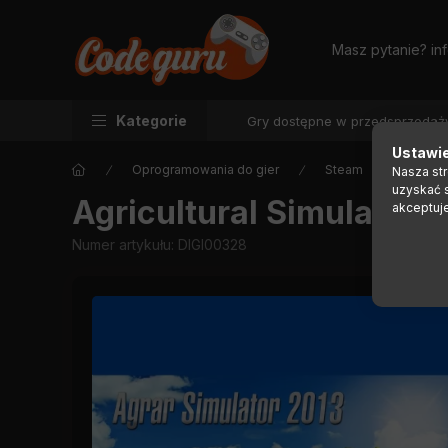
Masz pytanie?
in
Kategorie
Gry dostępne w przedsprzedaż
Ustawie
Oprogramowania do gier
Steam
Nasza st
uzyskać 
Agricultural Simulator 
akceptuj
Numer artykułu:
DIGI00328