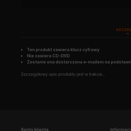
SZCZE
Ten produkt zawiera klucz cyfrowy
Wygląd zewnętrzny
:
2012.11.23
Nie zawiera CD-DVD
Zostanie ona dostarczona e-mailem na podstawi
Szczegółowy opis produktu jest w trakcie...
Konto klienta
Informac