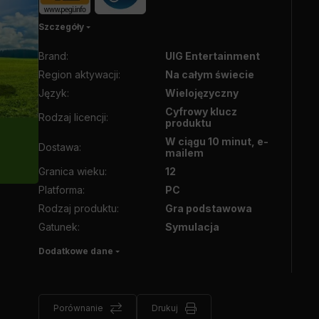
Szczegóły
Brand
:
UIG Entertainment
Region aktywacji
:
Na całym świecie
Język
:
Wielojęzyczny
Cyfrowy klucz
Rodzaj licencji
:
produktu
W ciągu 10 minut, e-
Dostawa
:
mailem
Granica wieku
:
12
Platforma
:
PC
Rodzaj produktu
:
Gra podstawowa
Gatunek
:
Symulacja
Dodatkowe dane
Porównanie
Drukuj