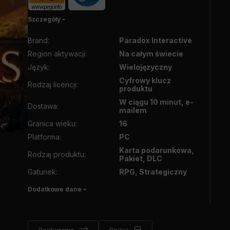
Szczegóły
Brand
:
Paradox Interactive
Region aktywacji
:
Na całym świecie
Język
:
Wielojęzyczny
Cyfrowy klucz
Rodzaj licencji
:
produktu
W ciągu 10 minut, e-
Dostawa
:
mailem
Granica wieku
:
16
Platforma
:
PC
Karta podarunkowa,
Rodzaj produktu
:
Pakiet, DLC
Gatunek
:
RPG, Strategiczny
Dodatkowe dane