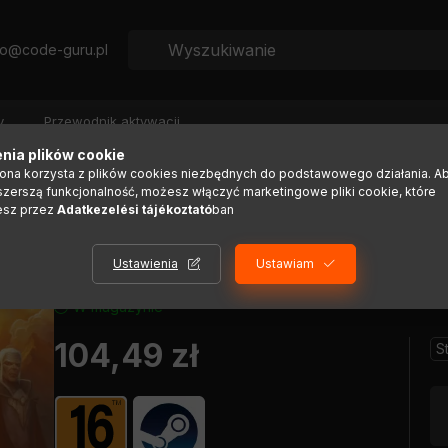
fo@code-guru.pl
y
Przewodnik aktywacji
nia plików cookie
rona korzysta z plików cookies niezbędnych do podstawowego działania. A
szerszą funkcjonalność, możesz włączyć marketingowe pliki cookie, które
ction
esz przez
Adatkezelési tájékoztató
ban
Ustawienia
Ustawiam
W magazynie
104,49
zł
S