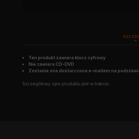
SZCZE
Ten produkt zawiera klucz cyfrowy
Wygląd zewnętrzny
:
2015.04.13
Nie zawiera CD-DVD
Zostanie ona dostarczona e-mailem na podstawi
Szczegółowy opis produktu jest w trakcie...