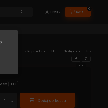
0
Profil
Kosz
by
Poprzedni produkt
Następny produkt
team
PC
Dodaj do kosza