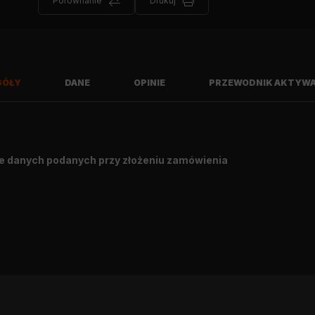
Porównanie
Drukuj
GÓŁY
DANE
OPINIE
PRZEWODNIK AKTYWA
e danych podanych przy złożeniu zamówienia
Napiszę opinię