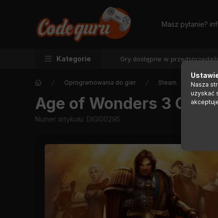
Masz pytanie?
in
Kategorie
Gry dostępne w przedsprzedaż
Ustawie
Oprogramowania do gier
Steam
Nasza st
uzyskać 
Age of Wonders 3 Colle
akceptuj
Numer artykułu:
DIGI00295