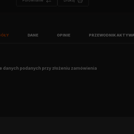
Porównanie
Drukuj
GÓŁY
DANE
OPINIE
PRZEWODNIK AKTYWA
e danych podanych przy złożeniu zamówienia
Napiszę opinię