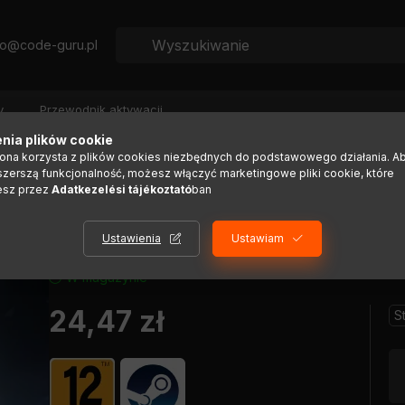
fo@code-guru.pl
y
Przewodnik aktywacji
nia plików cookie
rona korzysta z plików cookies niezbędnych do podstawowego działania. A
szerszą funkcjonalność, możesz włączyć marketingowe pliki cookie, które
esz przez
Adatkezelési tájékoztató
ban
Ustawienia
Ustawiam
W magazynie
24,47
zł
S