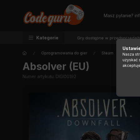
Masz pytanie?
in
Kategorie
Gry dostępne w przedsprzedaż
Ustawie
Oprogramowania do gier
Steam
Nasza st
uzyskać 
Absolver (EU)
akceptuj
Numer artykułu:
DIGI00192