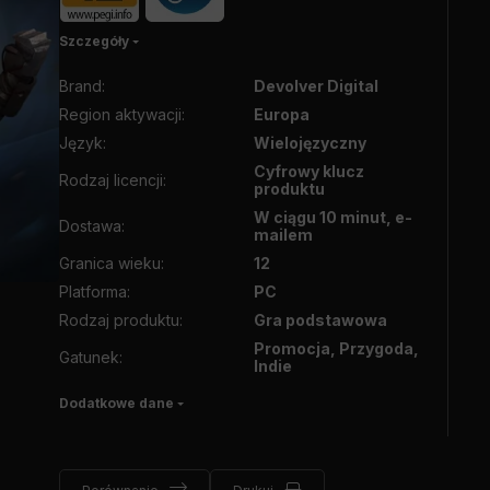
Szczegóły
Brand
:
Devolver Digital
Region aktywacji
:
Europa
Język
:
Wielojęzyczny
Cyfrowy klucz
Rodzaj licencji
:
produktu
W ciągu 10 minut, e-
Dostawa
:
mailem
Granica wieku
:
12
Platforma
:
PC
Rodzaj produktu
:
Gra podstawowa
Promocja, Przygoda,
Gatunek
:
Indie
Dodatkowe dane