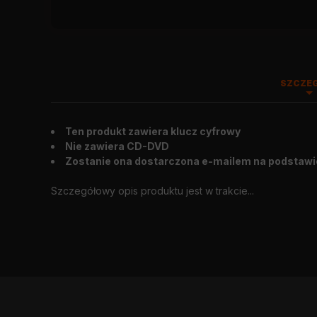
SZCZE
Ten produkt zawiera klucz cyfrowy
Wygląd zewnętrzny
:
2017.08.29
Nie zawiera CD-DVD
Zostanie ona dostarczona e-mailem na podstawi
Szczegółowy opis produktu jest w trakcie...