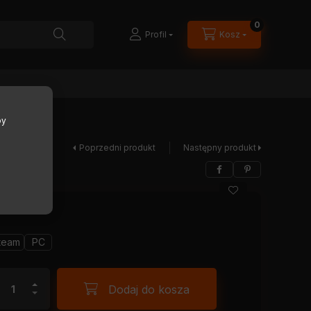
0
Profil
Kosz
by
Poprzedni produkt
Następny produkt
team
PC
Dodaj do kosza