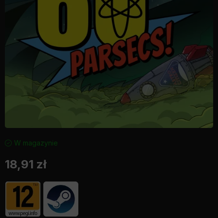
W magazynie
18,91
zł