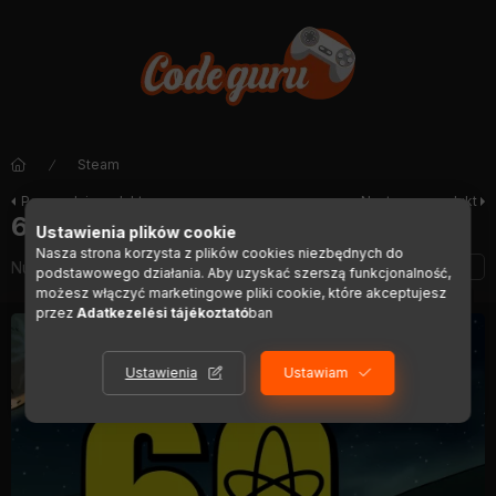
Steam
Poprzedni produkt
Następny produkt
60 Parsecs!
Ustawienia plików cookie
Nasza strona korzysta z plików cookies niezbędnych do
Numer artykułu:
DIGI00079
podstawowego działania. Aby uzyskać szerszą funkcjonalność,
możesz włączyć marketingowe pliki cookie, które akceptujesz
przez
Adatkezelési tájékoztató
ban
Ustawienia
Ustawiam