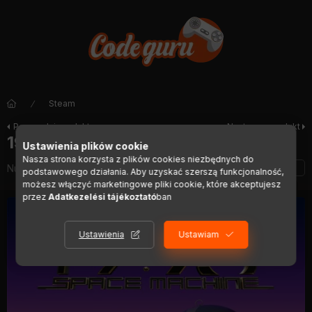
Steam
Poprzedni produkt
Następny produkt
1993 Space Machine
Ustawienia plików cookie
Nasza strona korzysta z plików cookies niezbędnych do
Numer artykułu:
DIGI00045
podstawowego działania. Aby uzyskać szerszą funkcjonalność,
możesz włączyć marketingowe pliki cookie, które akceptujesz
przez
Adatkezelési tájékoztató
ban
Ustawienia
Ustawiam