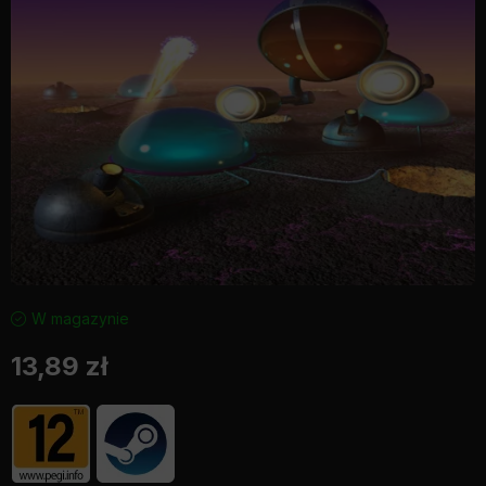
W magazynie
13,89
zł