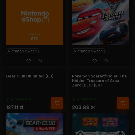
Nintendo Switch
Nintendo Switch
Gear Club Unlimited (EU)
Pokemon Scarlet/Violet: The
Hidden Treasure of Area
Zero (DLC) (EU)
W magazynie
W magazynie
127,11
zł
203,89
zł