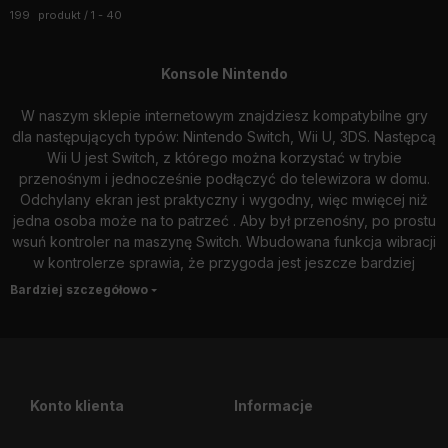
Wszystkie produkty w kategorii
199
produkt
1
40
Konsole Nintendo
W naszym sklepie internetowym znajdziesz kompatybilne gry
dla następujących typów: Nintendo Switch, Wii U, 3DS. Następcą
Wii U jest Switch, z którego można korzystać w trybie
przenośnym i jednocześnie podłączyć do telewizora w domu.
Odchylany ekran jest praktyczny i wygodny, więc mwięcej niż
jedna osoba może na to patrzeć . Aby był przenośny, po prostu
wsuń kontroler na maszynę Switch. Wbudowana funkcja wibracji
w kontrolerze sprawia, że ​​przygoda jest jeszcze bardziej
ekscytująca i realistyczna.
Możesz grać w domu ze znajomymi i rodziną, ale inni gracze
Nintendo Switch również mogą dołączyć online. Dzięki
nowoczesnej konsoli możesz zabrać swoją ulubioną grę akcji
nawet w podróż. W trybie wieloosobowym można połączyć
Konto klienta
Informacje
wiele systemów, ale jeśli jesteś daleko, możesz również
połączyć się przez Internet. Możesz także grać w 3D z konsolą