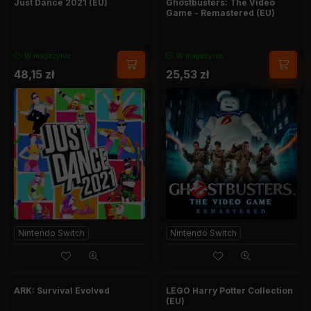
Just Dance 2021 (EU)
Ghostbusters: The Video
Game - Remastered (EU)
W magazynie
W magazynie
48,15
zł
25,53
zł
Nintendo Switch
Nintendo Switch
ARK: Survival Evolved
LEGO Harry Potter Collection
(EU)