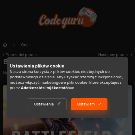
Origin
Poprzedni produkt
Następny produkt
Battlefield 1 (EU)
Ustawienia plików cookie
Nasza strona korzysta z plików cookies niezbędnych do
Numer artykułu:
DIGI00940
podstawowego działania. Aby uzyskać szerszą funkcjonalność,
możesz włączyć marketingowe pliki cookie, które akceptujesz
przez
Adatkezelési tájékoztató
ban
Ustawienia
Ustawiam