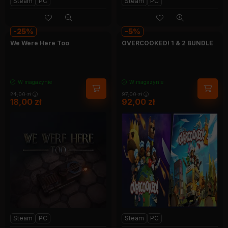
Steam
PC
Steam
PC
25
5
We Were Here Too
OVERCOOKED! 1 & 2 BUNDLE
W magazynie
W magazynie
24,00
zł
97,00
zł
18,00
zł
92,00
zł
Steam
PC
Steam
PC