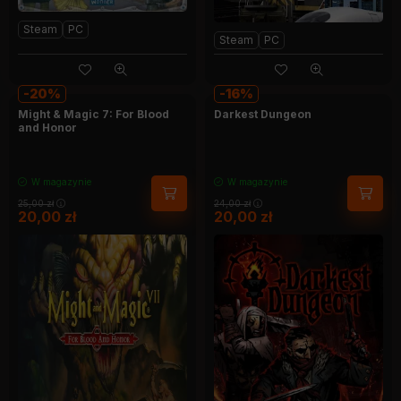
Steam
PC
Steam
PC
20
16
Might & Magic 7: For Blood
Darkest Dungeon
and Honor
W magazynie
W magazynie
25,00
zł
24,00
zł
20,00
zł
20,00
zł