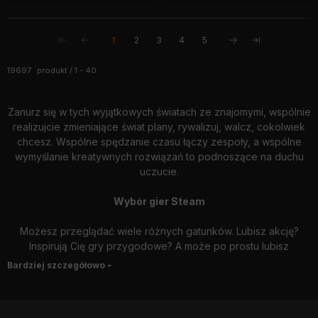
1
2
3
4
5
Wszystkie produkty w kategorii
19697
produkt
1
40
Zanurz się w tych wyjątkowych światach ze znajomymi, wspólnie
realizujcie zmieniające świat plany, rywalizuj, walcz, cokolwiek
chcesz. Wspólne spędzanie czasu łączy zespoły, a wspólne
wymyślanie kreatywnych rozwiązań to podnoszące na duchu
uczucie.
Wybór gier Steam
Możesz przeglądać wiele różnych gatunków. Lubisz akcję?
Inspirują Cię gry przygodowe? A może po prostu lubisz
rywalizować? Jakiekolwiek masz życzenia, możesz z nami
szukać do woli. Możesz wyświetlić listę gier należących do tej
kategorii, klikając klasyfikacje gatunku po lewej stronie. Klikając
na ich nazwę, możesz przeczytać opis historii, a przewodnik