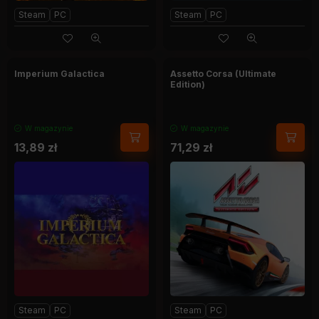
Steam
PC
Steam
PC
Imperium Galactica
Assetto Corsa (Ultimate
Edition)
W magazynie
W magazynie
13,89
zł
71,29
zł
Steam
PC
Steam
PC