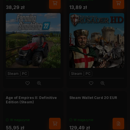
38,29
zł
13,89
zł
Steam
PC
Steam
PC
Age of Empires II: Definitive
Steam Wallet Card 20 EUR
Edition (Steam)
W magazynie
W magazynie
55,95
zł
129,49
zł