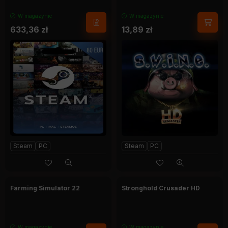
W magazynie
W magazynie
633,36
zł
13,89
zł
Steam
PC
Steam
PC
Farming Simulator 22
Stronghold Crusader HD
W magazynie
W magazynie