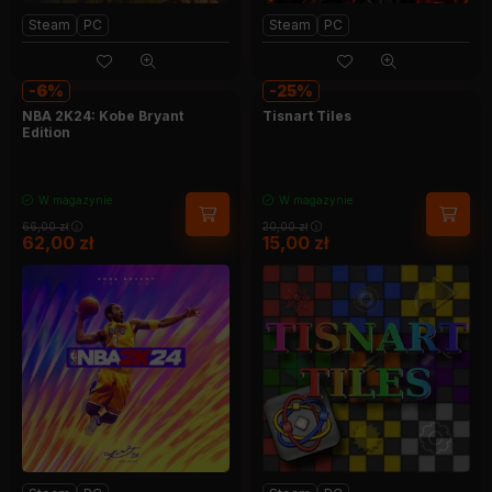
Steam
PC
Steam
PC
6
25
NBA 2K24: Kobe Bryant
Tisnart Tiles
Edition
W magazynie
W magazynie
66,00
zł
20,00
zł
62,00
zł
15,00
zł