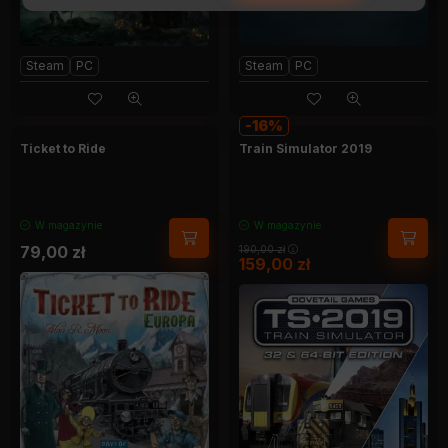
Steam
PC
Steam
PC
16
Ticket to Ride
Train Simulator 2019
W magazynie
W magazynie
79,00
zł
190,00
zł
159,00
zł