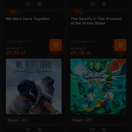
12
7
We Were Here Together
The Smurfs 2: The Prisoner
of the Green Stone
W magazynie
W magazynie
40,00
zł
65,00
zł
35,00
zł
60,00
zł
Steam
PC
Steam
PC