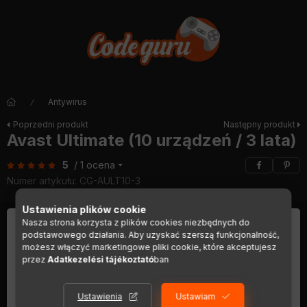
Antywirus
Poprzedni produkt
Następny produkt
Avast Ultimate (10 urządzeń / 3 lata)
5
/ 1 ocena
Numer artykułu:
CG-AULT10-3
Ustawienia plików cookie
Nasza strona korzysta z plików cookies niezbędnych do
podstawowego działania. Aby uzyskać szerszą funkcjonalność,
możesz włączyć marketingowe pliki cookie, które akceptujesz
przez
Adatkezelési tájékoztató
ban
Ustawienia
Ustawiam