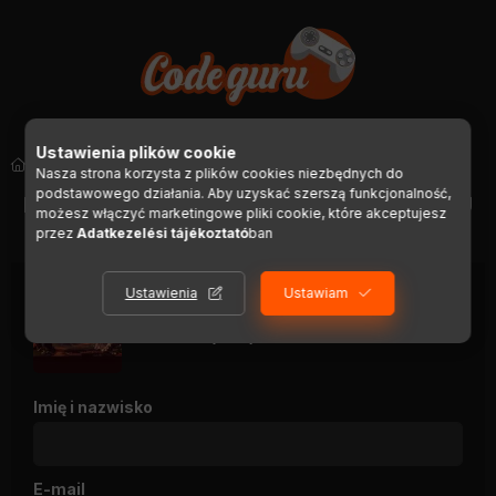
Ustawienia plików cookie
Steam
Nasza strona korzysta z plików cookies niezbędnych do
podstawowego działania. Aby uzyskać szerszą funkcjonalność,
POWRÓT DO SZCZEGÓŁÓW PRODUKTU
możesz włączyć marketingowe pliki cookie, które akceptujesz
przez
Adatkezelési tájékoztató
ban
Ustawienia
Ustawiam
Borderlands 2 - Headhunter 2: Wattle
Gobbler (DLC)
Imię i nazwisko
E-mail