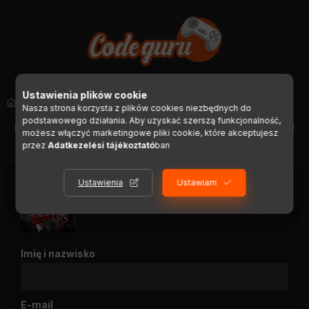
Ustawienia plików cookie
Steam
Nasza strona korzysta z plików cookies niezbędnych do
podstawowego działania. Aby uzyskać szerszą funkcjonalność,
POWRÓT DO SZCZEGÓŁÓW PRODUKTU
możesz włączyć marketingowe pliki cookie, które akceptujesz
przez
Adatkezelési tájékoztató
ban
Ustawienia
Ustawiam
Blood Knights
Imię i nazwisko
E-mail