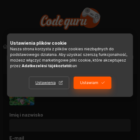
Ustawienia plików cookie
Steam
Nasza strona korzysta z plików cookies niezbędnych do
podstawowego działania. Aby uzyskać szerszą funkcjonalność,
POWRÓT DO SZCZEGÓŁÓW PRODUKTU
możesz włączyć marketingowe pliki cookie, które akceptujesz
przez
Adatkezelési tájékoztató
ban
Ustawienia
Ustawiam
Birthdays the Beginning
Imię i nazwisko
E-mail